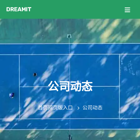
公司动态
首页网页版入口
公司动态