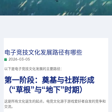
电子竞技文化发展路径有哪些
2026-03-05
以下是电子竞技文化发展的主要路径：
第一阶段：奠基与社群形成
（“草根”与“地下”时期）
这是所有文化诞生的起点，电竞文化源于游戏爱好者自发的竞争和
交流。