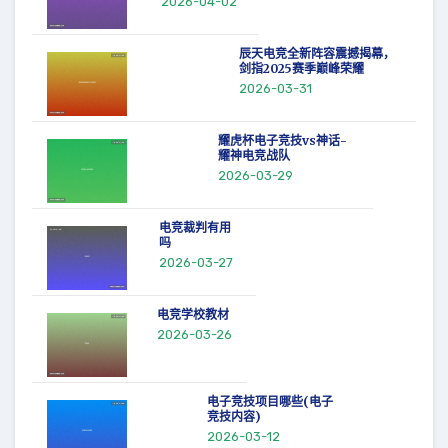
2026-04-02
辰天电竞全新阵容震撼揭幕，
剑指2025赛季巅峰荣耀
2026-03-31
耀虎杯电子竞技vs神话-
耀神电竞战队
2026-03-29
电竞裁判有用
吗
2026-03-27
电竞学校教材
2026-03-26
电子竞技项目哪些(电子
竞技内容)
2026-03-12