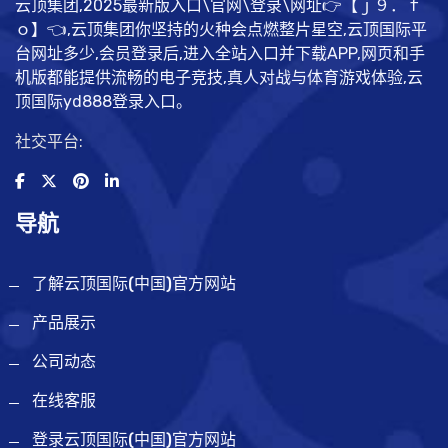
云顶集团,2025最新版入口\官网\登录\网址👉【ｊ９．ｆ
ｏ】👈,云顶集团你坚持的火种会点燃整片星空,云顶国际平
台网址多少,会员登录后,进入全站入口并下载APP,网页和手
机版都能提供流畅的电子竞技,真人对战与体育游戏体验,云
顶国际yd888登录入口。
社交平台:
导航
了解云顶国际(中国)官方网站
产品展示
公司动态
在线客服
登录云顶国际(中国)官方网站