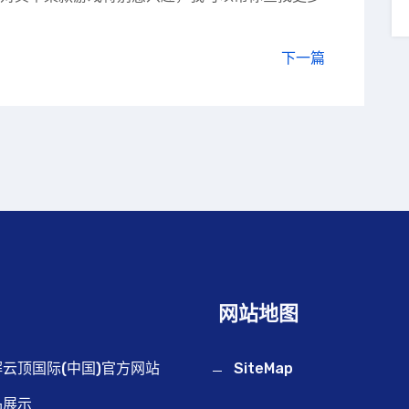
下一篇
网站地图
解云顶国际(中国)官方网站
SiteMap
品展示