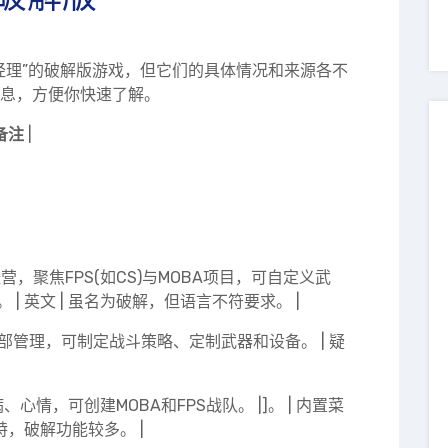
经理”的破解版游戏，但它们的具体情况和来源各不
息，方便你快速了解。
备注
|
经营，聚焦FPS(如CS)与MOBA项目，可自定义武
| 英文 | 虽名为破解，但语言不符要求。 |
乐部管理，可制定战斗策略、定制武器和设备。 | 疑
心情，可创建MOBA和FPS战队。 |]。 | 内置菜
特，破解功能较多。 |