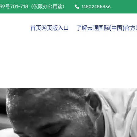
9号701-718（仅限办公用途）
14802485836
首页网页版入口
了解云顶国际(中国)官方