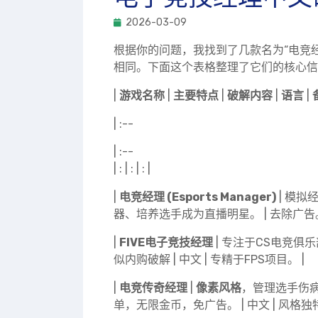
2026-03-09
根据你的问题，我找到了几款名为“电竞
相同。下面这个表格整理了它们的核心信
|
游戏名称
|
主要特点
|
破解内容
|
语言
|
| :--
| :--
| : | : | : |
|
电竞经理 (Esports Manager)
| 模拟
器、培养选手成为直播明星。 | 去除广告。 
|
FIVE电子竞技经理
| 专注于CS电竞俱
似内购破解 | 中文 | 专精于FPS项目。 |
|
电竞传奇经理
|
像素风格
，管理选手伤病、
单，无限金币，免广告。 | 中文 | 风格独