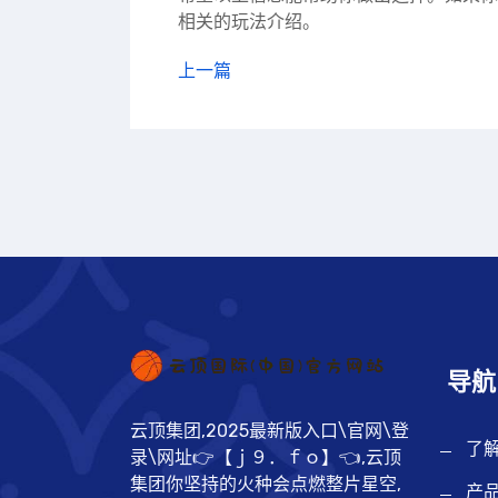
相关的玩法介绍。
上一篇
导航
云顶集团,2025最新版入口\官网\登
了
录\网址👉【ｊ９．ｆｏ】👈,云顶
集团你坚持的火种会点燃整片星空,
产