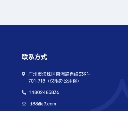
联系方式
广州市海珠区南洲路自编339号
701-718（仅限办公用途）
14802485836
d88@j9.com
提交