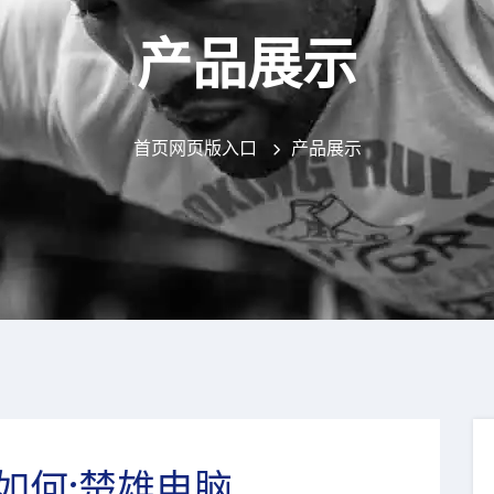
产品展示
首页网页版入口
产品展示
如何;楚雄电脑