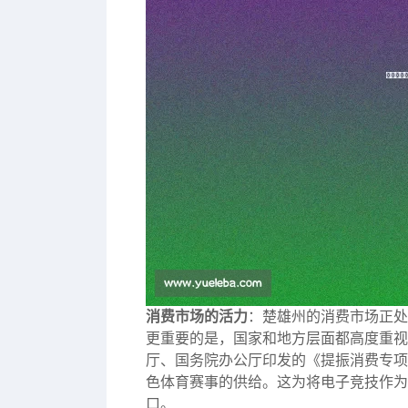
消费市场的活力
：楚雄州的消费市场正处
更重要的是，国家和地方层面都高度重视
厅、国务院办公厅印发的《提振消费专项
色体育赛事的供给。这为将电子竞技作为
口。