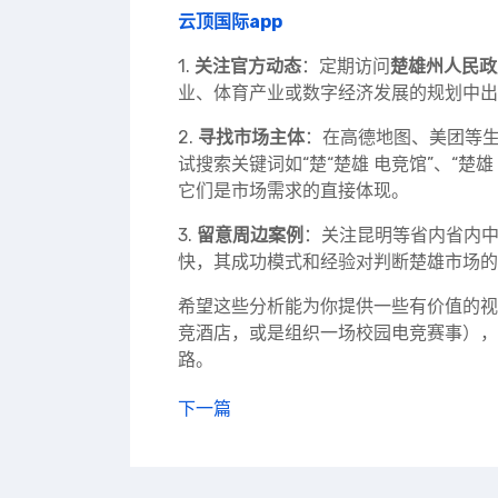
云顶国际app
1.
关注官方动态
：定期访问
楚雄州人民政
业、体育产业或数字经济发展的规划中出
2.
寻找市场主体
：在高德地图、美团等
试搜索关键词如“楚“楚雄 电竞馆”、“楚
它们是市场需求的直接体现。
3.
留意周边案例
：关注昆明等省内省内
快，其成功模式和经验对判断楚雄市场的
希望这些分析能为你提供一些有价值的视
竞酒店，或是组织一场校园电竞赛事），
路。
下一篇