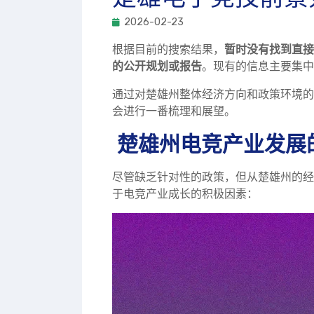
2026-02-23
根据目前的搜索结果，
暂时没有找到直接
的公开规划或报告
。现有的信息主要集中
通过对楚雄州整体经济方向和政策环境的
会进行一番梳理和展望。
️ 楚雄州电竞产业发
尽管缺乏针对性的政策，但从楚雄州的经
于电竞产业成长的积极因素：