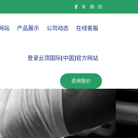
网站
产品展示
公司动态
在线客服
登录云顶国际(中国)官方网站
咨询报价