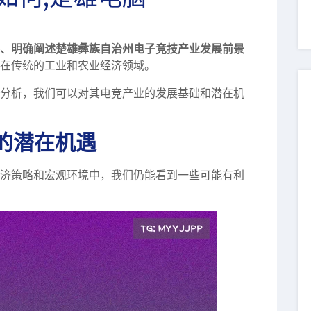
、明确阐述楚雄彝族自治州电子竞技产业发展前景
在传统的工业和农业经济领域。
分析，我们可以对其电竞产业的发展基础和潜在机
展的潜在机遇
济策略和宏观环境中，我们仍能看到一些可能有利